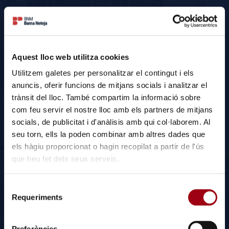
Instalaciones portuarias deportivas
Bares y restaurantes
Las tarifas que ofrecemos son completamente
Aquest lloc web utilitza cookies
transparentes y se desglosan detalladamente todas las
Utilitzem galetes per personalitzar el contingut i els
partidas adaptándoos plenamente a su presupuesto. En
anuncis, oferir funcions de mitjans socials i analitzar el
BNM llevamos más de 25 años realizando limpiezas
trànsit del lloc. També compartim la informació sobre
profesionales en grandes edificios de oficinas y empresas
com feu servir el nostre lloc amb els partners de mitjans
internacionalmente reconocidas. Elaboramos presupuestos
socials, de publicitat i d'anàlisis amb qui col·laborem. Al
seu torn, ells la poden combinar amb altres dades que
adaptados a cada necesidad y casos concretos. Puede
els hàgiu proporcionat o hagin recopilat a partir de l'ús
solicitarlo sin ningún compromiso y estudiaremos su caso.
que heu fet dels seus serveis.
S
Requeriments
e
l
e
Estadios
Conciertos
Preferències