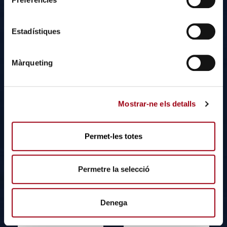
c
c
i
Estadístiques
ó
d
Màrqueting
e
c
o
Mostrar-ne els detalls
n
Hoteles
s
e
Permet-les totes
n
t
i
Permetre la selecció
m
e
n
Denega
Instalaciones
Hospitales
t
Portuarias