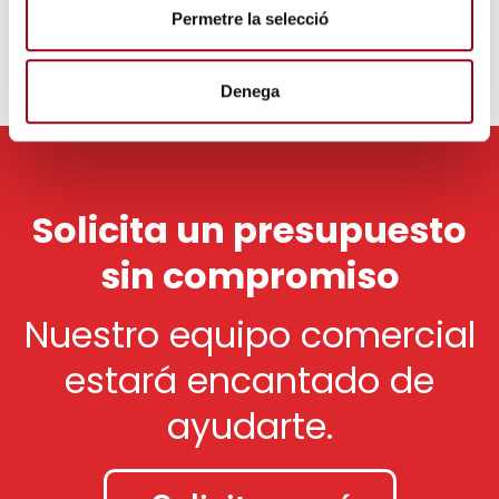
i
Permetre la selecció
m
e
n
Denega
t
Solicita un presupuesto
sin compromiso
Nuestro equipo comercial
estará encantado de
ayudarte.