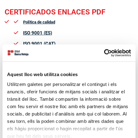
CERTIFICADOS ENLACES PDF
Política de calidad
ISO 9001 (ES)
ISO 9001 (CAT)
ISO 14001 (ES)
ISO 14001 (CAT)
Aquest lloc web utilitza cookies
ISO 27001 (ES)
Utilitzem galetes per personalitzar el contingut i els
ISO 27001 (CAT)
anuncis, oferir funcions de mitjans socials i analitzar el
ISO 45001 (ES)
trànsit del lloc. També compartim la informació sobre
com feu servir el nostre lloc amb els partners de mitjans
ISO 45001 (CAT)
socials, de publicitat i d'anàlisis amb qui col·laborem. Al
CERTIFICAT AUDITORIA PREVENCIO DE RISCOS
seu torn, ells la poden combinar amb altres dades que
LABORALS GRUP
els hàgiu proporcionat o hagin recopilat a partir de l'ús
que heu fet dels seus serveis.