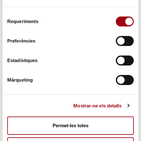
S
Requeriments
e
l
e
Preferències
c
c
i
Estadístiques
ó
d
Màrqueting
e
c
o
Mostrar-ne els detalls
n
s
e
Permet-les totes
n
t