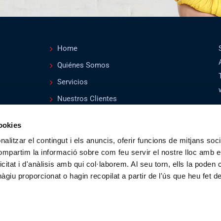
Home
Quiénes Somos
Servicios
Nuestros Clientes
Estándares de Calidad
cookies
Contáctanos
alitzar el contingut i els anuncis, oferir funcions de mitjans socia
Políticas de Calidad y Certificados ISO
compartim la informació sobre com feu servir el nostre lloc amb e
icitat i d'anàlisis amb qui col·laborem. Al seu torn, ells la poden
giu proporcionat o hagin recopilat a partir de l'ús que heu fet d