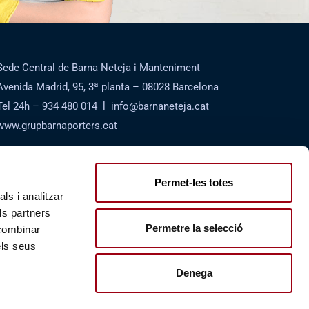
Sede Central de Barna Neteja i Manteniment
Avenida Madrid, 95, 3ª planta – 08028 Barcelona
Tel 24h – 934 480 014 l info@barnaneteja.cat
www.grupbarnaporters.cat
Aviso Legal
Política de Cookies
Permet-les totes
ls i analitzar
Política de Privacidad
ls partners
Código de Conducta de los Proveedores
Permetre la selecció
 combinar
els seus
Denega