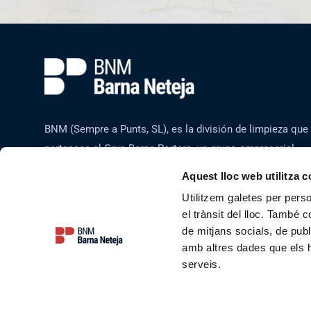
BNM (Sempre a Punts, SL), es la división de limpieza que
pertenece al Grup Barna Porters, un grupo empresarial
catalán de las cuales destacan los servicios auxiliares y
Aquest lloc web utilitza 
la seguridad.
Utilitzem galetes per person
el trànsit del lloc. També 
de mitjans socials, de publ
amb altres dades que els hà
serveis.