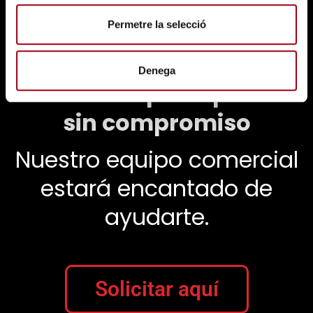
t
i
Permetre la selecció
¿Estás interesado en contratar
m
e
nuestros servicios?
n
Denega
Solicita un presupuesto
t
sin compromiso
Nuestro equipo comercial
estará encantado de
ayudarte.
Solicitar aquí